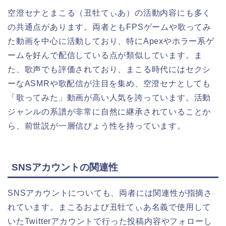
空澄セナとまこる（丑牡てぃあ）の活動内容にも多く
の共通点があります。両者ともFPSゲームや歌ってみ
た動画を中心に活動しており、特にApexやホラー系ゲ
ームを好んで配信している点が類似しています。ま
た、歌声でも評価されており、まこる時代にはセクシ
ーなASMRや歌配信が注目を集め、空澄セナとしても
「歌ってみた」動画が高い人気を誇っています。活動
ジャンルの系譜が非常に自然に継承されていることか
ら、前世説が一層信ぴょう性を持っています。
SNSアカウントの関連性
SNSアカウントについても、両者には関連性が指摘さ
れています。まこるおよび丑牡てぃあ名義で使用して
いたTwitterアカウントで行った投稿内容やフォローし