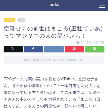
moku
vtuber
PR
空澄セナの前世はまこる(丑牡てぃあ)
ってマジ？中の人の顔バレも！
2025年12月7日
記事内に商品プロモーションを含む場合があります
FPSゲームで高い実力を見せるVTuber、空澄セナさ
ん。その正体や前世について「一体何者なんだ？」と
気になっている方も多いはず。この記事では、空澄セ
ナさんの中の人として有力視されている「まこる（丑
牡てぃあ）」さんとの関係性や、顔バレの噂につい